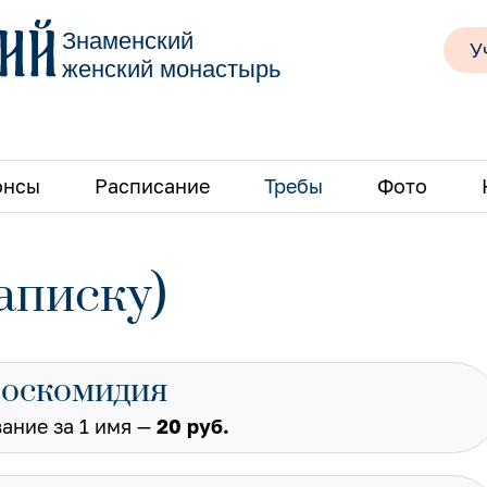
Знаменский
У
женский монастырь
онсы
Расписание
Требы
Фото
аписку)
оскомидия
ание за 1 имя —
20 руб.