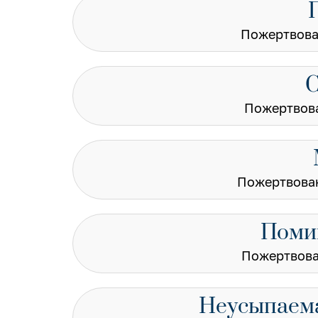
Пожертвова
С
Пожертвова
Пожертвован
Помин
Пожертвова
Неусыпаема