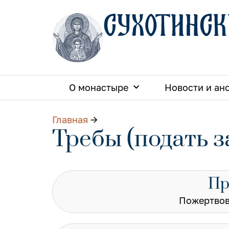
О монастыре
Новости и ан
Главная
→
Требы (подать з
Пр
Пожертвов